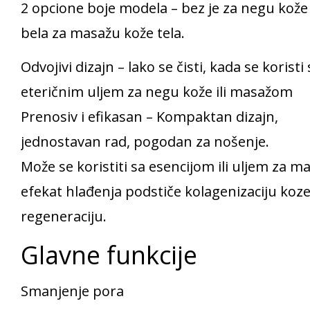
2 opcione boje modela – bez je za negu kože 
bela za masažu kože tela.
Odvojivi dizajn – lako se čisti, kada se koristi 
eteričnim uljem za negu kože ili masažom
Prenosiv i efikasan – Kompaktan dizajn,
jednostavan rad, pogodan za nošenje.
Može se koristiti sa esencijom ili uljem za m
efekat hlađenja podstiče kolagenizaciju koze
regeneraciju.
Glavne funkcije
Smanjenje pora