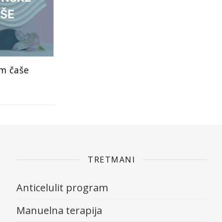
um čaše
TRETMANI
Anticelulit program
Manuelna terapija