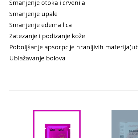
Smanjenje otoka i crvenila
Smanjenje upale
Smanjenje edema lica
Zatezanje i podizanje kože
Poboljšanje apsorpcije hranljivih materija(u
Ublažavanje bolova