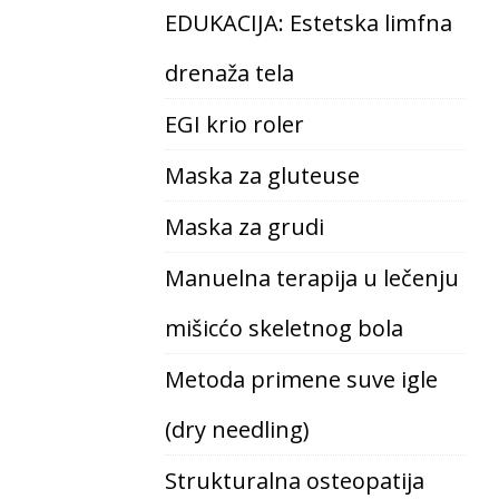
EDUKACIJA: Estetska limfna
drenaža tela
EGI krio roler
Maska za gluteuse
Maska za grudi
Manuelna terapija u lečenju
mišicćo skeletnog bola
Metoda primene suve igle
(dry needling)
Strukturalna osteopatija