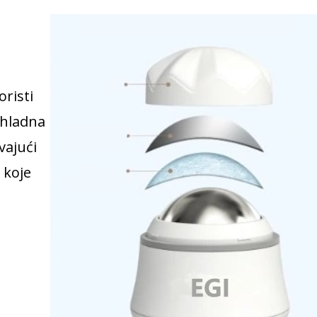
oristi
 hladna
vajući
 koje
u