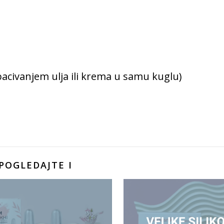
bacivanjem ulja ili krema u samu kuglu)
POGLEDAJTE I