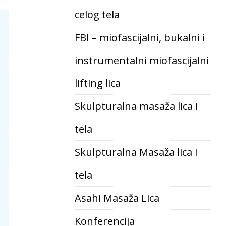
celog tela
FBI – miofascijalni, bukalni i
instrumentalni miofascijalni
lifting lica
Skulpturalna masaža lica i
tela
Skulpturalna Masaža lica i
tela
Asahi Masaža Lica
Konferencija