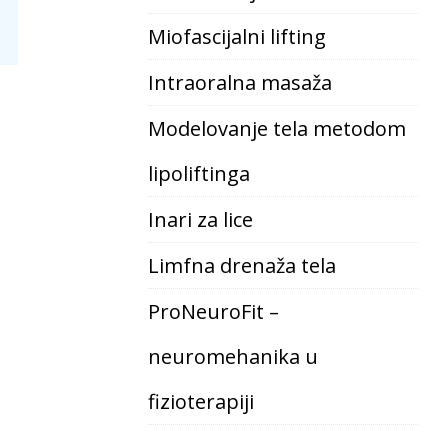
Miofascijalni lifting
Intraoralna masaža
Modelovanje tela metodom
lipoliftinga
Inari za lice
Limfna drenaža tela
ProNeuroFit –
neuromehanika u
fizioterapiji