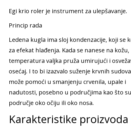
Egi krio roler je instrument za ulepšavanje.
Princip rada
Ledena kugla ima sloj kondenzacije, koji se k
za efekat hlađenja. Kada se nanese na kožu,
temperatura valjka pruža umirujući i osveža
osećaj. I to bi izazvalo suženje krvnih sudova
može pomoći u smanjenju crvenila, upale i
nadutosti, posebno u područjima kao što s
područje oko očiju ili oko nosa.
Karakteristike proizvoda