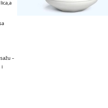
lica,a
sa
asažu –
 i