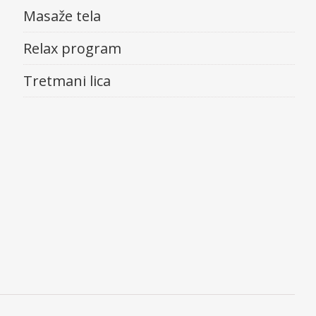
Masaže tela
Relax program
Tretmani lica