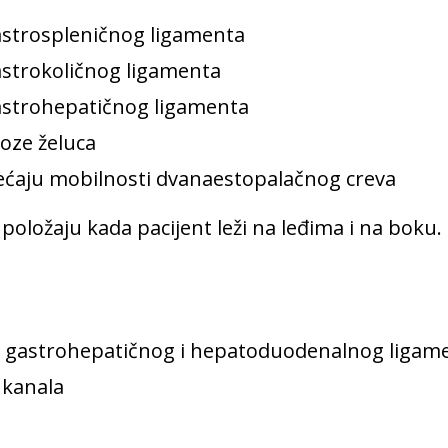
gastrospleničnog ligamenta
astrokoličnog ligamenta
gastrohepatičnog ligamenta
toze želuca
mećaju mobilnosti dvanaestopalačnog creva
položaju kada pacijent leži na leđima i na boku. 
g, gastrohepatičnog i hepatoduodenalnog ligam
 kanala