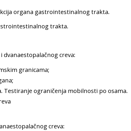
kcija organa gastrointestinalnog trakta.
astrointestinalnog trakta.
 i dvanaestopalačnog creva:
omskim granicama;
rgana;
. Testiranje ograničenja mobilnosti po osama.
reva
dvanaestopalačnog creva: