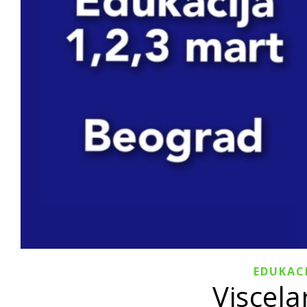
EDUKACI
Viscela