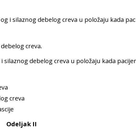
g i silaznog debelog creva u položaju kada paci
 debelog creva.
i silaznog debelog creva u položaju kada pacijen
eva
log creva
scije
Odeljak
II