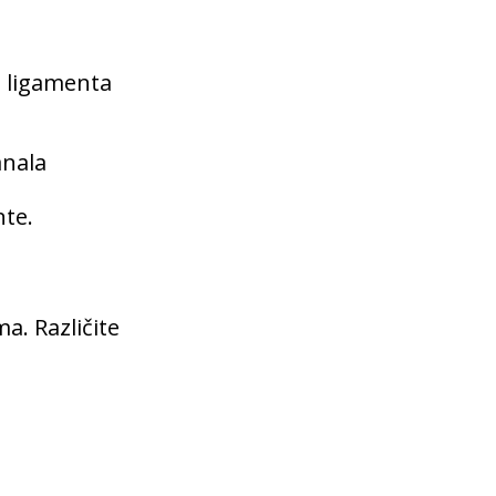
g ligamenta
anala
nte.
a. Različite