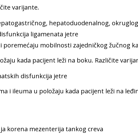
čite varijante.
 hepatogastričnog, hepatoduodenalnog, okruglo
isfunkcija ligamenata jetre
pri poremećaju mobilnosti zajedničkog žučnog k
žaju kada pacijent leži na boku. Različite varija
atskih disfunkcija jetre
a i ileuma u položaju kada pacijent leži na leđim
nja korena mezenterija tankog creva